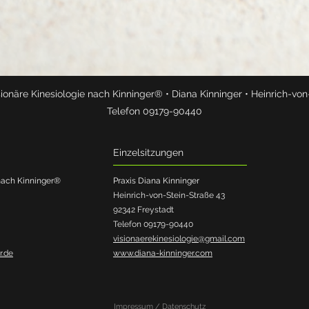
sionäre Kinesiologie nach Kinninger® • Diana Kinninger • Heinrich-von
Telefon 09179-90440
Einzelsitzungen
 nach Kinninger®
Praxis Diana Kinninger
Heinrich-von-Stein-Straße 43
92342 Freystadt
Telefon 09179-90440
visionaerekinesiologie@gmail.com
r.de
www.diana-kinninger.com
Impressum / Datenschutz